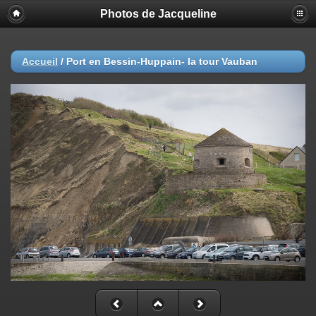
Photos de Jacqueline
Accueil
/
Port en Bessin-Huppain- la tour Vauban